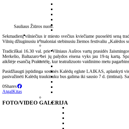
Sauliaus Žiūros nuotr.
Sekmadienį vilniečius ir miesto svečius kviečiame puoselėti seną tradic
Vilnių džiuginusiu ir maloniai stebinusiu žiemos festivaliu „Kalėdos s
Tradiciškai 16.30 val. prie Vilniaus Aušros vartų prasidės žaismingos
Merkelio, Baltazaro bei jų palydos eisena vyks jau 19-tą kartą. Spa
aikštėje esančią Prakartėlę, kur teatralizuoto vaidinimo metu pagarbi
Pasidžiaugti įspūdinga sostinės Kalėdų eglute LAIKAS, aplankyti vis 
pasivažinėti Kalėdų traukinuku bus galima iki sausio 7 d. (imtinai). 
0
Shares
Atgal
Kitas
FOTO/VIDEO GALERIJA