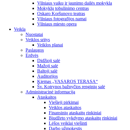
Vilniaus vaikų ir jaunimo dailės mokykla
Mokyklų tobulinimo centras
Oskaro Koršunovo teatras
Vilniaus fotografijos namai
Vilniaus miesto opera
Veikla
Nuostatai
Veiklos sritys
Veiklos planai
Paslaugos
Erdvės
Didžioji salė
Mažoji salė
Baltoji salė
Auditorijos
Kiemas „VASAROS TERASA“
Šv. Kotrynos bažnyčios renginių salė
Administracinė informacija
Ataskaitos
Viešieji pirkimai
Veiklos ataskaitos
Finansinių ataskaitų rinkiniai
Biudžeto vykdymo ataskaitų rinkiniai
Lėšos veiklai viešinti
Darbo užmokestis