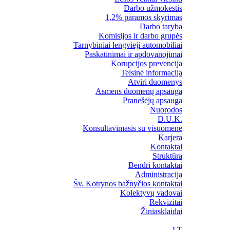
Darbo užmokestis
1,2% paramos skyrimas
Darbo taryba
Komisijos ir darbo grupės
Tarnybiniai lengvieji automobiliai
Paskatinimai ir apdovanojimai
Korupcijos prevencija
Teisinė informacija
Atviri duomenys
Asmens duomenų apsauga
Pranešėjų apsauga
Nuorodos
D.U.K.
Konsultavimasis su visuomene
Karjera
Kontaktai
Struktūra
Bendri kontaktai
Administracija
Šv. Kotrynos bažnyčios kontaktai
Kolektyvų vadovai
Rekvizitai
Žiniasklaidai
LT