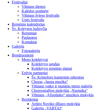
Festivaliai
Vilniaus dienos
Kalėdos sostinėje
Vilniaus šviesų festivalis
Upės festivalis
Renginių kalendorius
Šv. Kotrynos bažnyčia
Renginiai
Paslaugos
Kontaktai
Galerija
Fotogalerija
Bendruomenė
Meno kolektyvai
Kolektyvų sąrašas
Kolektyvų renginių planai
Erdvių partneriai
Šv. Kristoforo kamerinis orkestras
Choras „Jauna muzika“
Vilniaus vaikų ir jaunimo meno galerija
Choreografijos mokykla „Nuotaika“
Vilniaus „Ąžuoliuko“ muzikos mokykla
Rezidentai
Artūro Noviko džiazo mokykla
Galerija „VARTAI“