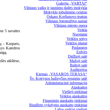
Galerija „VARTAI“
Vilniaus vaikų ir jaunimo dailės mokykla
Mokyklų tobulinimo centras
Oskaro Koršunovo teatras
Vilniaus fotografijos namai
Vilniaus miesto opera
Veikla
 su 5 savaites
Nuostatai
Veiklos sritys
Veiklos planai
rų – Kasparo,
Paslaugos
nkys Katedros
Erdvės
aigą.
Didžioji salė
šės aikštėse,
Mažoji salė
Baltoji salė
Auditorijos
Kiemas „VASAROS TERASA“
Šv. Kotrynos bažnyčios renginių salė
Administracinė informacija
Ataskaitos
Viešieji pirkimai
Veiklos ataskaitos
Finansinių ataskaitų rinkiniai
Biudžeto vykdymo ataskaitų rinkiniai
Lėšos veiklai viešinti