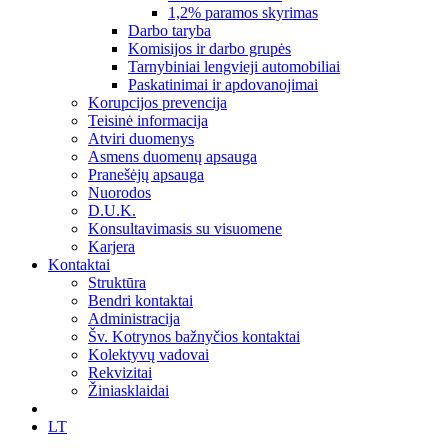
1,2% paramos skyrimas
Darbo taryba
Komisijos ir darbo grupės
Tarnybiniai lengvieji automobiliai
Paskatinimai ir apdovanojimai
Korupcijos prevencija
Teisinė informacija
Atviri duomenys
Asmens duomenų apsauga
Pranešėjų apsauga
Nuorodos
D.U.K.
Konsultavimasis su visuomene
Karjera
Kontaktai
Struktūra
Bendri kontaktai
Administracija
Šv. Kotrynos bažnyčios kontaktai
Kolektyvų vadovai
Rekvizitai
Žiniasklaidai
LT