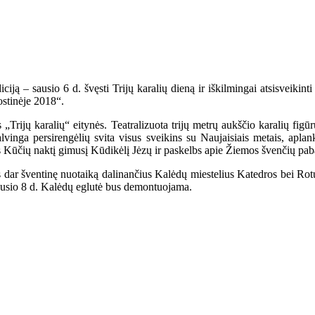
iją – sausio 6 d. švęsti Trijų karalių dieną ir iškilmingai atsisveikinti
ostinėje 2018“.
 „Trijų karalių“ eitynės. Teatralizuota trijų metrų aukščio karalių figū
lvinga persirengėlių svita visus sveikins su Naujaisiais metais, apla
ns Kūčių naktį gimusį Kūdikėlį Jėzų ir paskelbs apie Žiemos švenčių pab
dar šventinę nuotaiką dalinančius Kalėdų miestelius Katedros bei Rotu
Sausio 8 d. Kalėdų eglutė bus demontuojama.