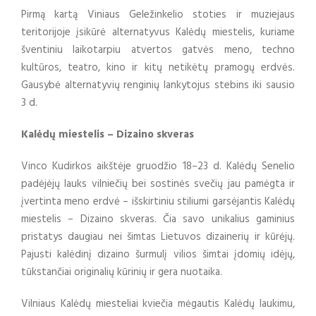
Pirmą kartą Viniaus Geležinkelio stoties ir muziejaus
teritorijoje įsikūrė alternatyvus Kalėdų miestelis, kuriame
šventiniu laikotarpiu atvertos gatvės meno, techno
kultūros, teatro, kino ir kitų netikėtų pramogų erdvės.
Gausybė alternatyvių renginių lankytojus stebins iki sausio
3 d.
Kalėdų miestelis – Dizaino skveras
Vinco Kudirkos aikštėje gruodžio 18–23 d. Kalėdų Senelio
padėjėjų lauks vilniečių bei sostinės svečių jau pamėgta ir
įvertinta meno erdvė – išskirtiniu stiliumi garsėjantis Kalėdų
miestelis – Dizaino skveras. Čia savo unikalius gaminius
pristatys daugiau nei šimtas Lietuvos dizainerių ir kūrėjų.
Pajusti kalėdinį dizaino šurmulį vilios šimtai įdomių idėjų,
tūkstančiai originalių kūrinių ir gera nuotaika.
Vilniaus Kalėdų miesteliai kviečia mėgautis Kalėdų laukimu,