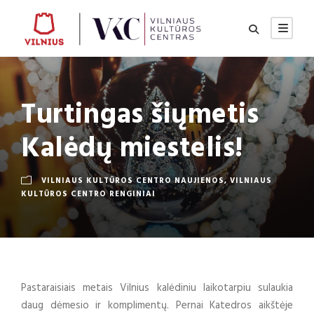
Turtingas šiųmetis
Kalėdų miestelis!
VILNIAUS KULTŪROS CENTRO NAUJIENOS
,
VILNIAUS
KULTŪROS CENTRO RENGINIAI
Pastaraisiais metais Vilnius kalėdiniu laikotarpiu sulaukia
daug dėmesio ir komplimentų. Pernai Katedros aikštėje