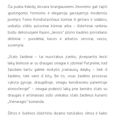
Čia puikia Kalėdų dovana brangiausiems žmonėms gali tapti
ypatingomis formomis ir elegancija garsėjantys modernūs
juvelyro Tomo Kondratavičiaus kūriniai iš gintaro ir sidabro,
unikalūs stiklo autoriniai kūriniai arba – išskirtiniai rankiniu
būdu dekoruojami Kauno „Jiesios“ plono kaulinio porceliano
dirbiniai – puodeliai, kavos ir arbatos servizai, vazos,
suvenyrai.
„Stalo žaidimai – tai nuostabus įrankis, įkvepiantis leisti
laiką šeimose ar su draugais smagiai ir įdomiai! Patyrėme, kad
žaisdami kartu galime mokytis įvairiausių dalykų – tiek iš
žaidimo, tiek vieni iš kitų. Be to, visas žaidimo procesas
vyksta gyvoje, draugiškoje, smagiu bendravimu paremtoje
atmosferoje!“ – smagiai praleisti laiką prie bendro stalo su
draugais ir artimaisiais siūlo unikalius stalo žaidimus kurianti
„Vienaragio“ komanda.
Šiltos ir švelnios išskirtinio dizaino natūralios vilnos ir kailio