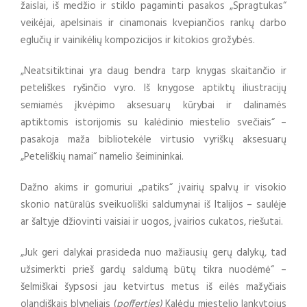
žaislai, iš medžio ir stiklo pagaminti pasakos „Spragtukas“
veikėjai, apelsinais ir cinamonais kvepiančios rankų darbo
eglučių ir vainikėlių kompozicijos ir kitokios grožybės.
„Neatsitiktinai yra daug bendra tarp knygas skaitančio ir
peteliškes ryšinčio vyro. Iš knygose aptiktų iliustracijų
semiamės įkvėpimo aksesuarų kūrybai ir dalinamės
aptiktomis istorijomis su kalėdinio miestelio svečiais“ –
pasakoja maža bibliotekėle virtusio vyriškų aksesuarų
„Peteliškių namai“ namelio šeimininkai.
Dažno akims ir gomuriui „patiks“ įvairių spalvų ir visokio
skonio natūralūs sveikuoliški saldumynai iš Italijos – saulėje
ar šaltyje džiovinti vaisiai ir uogos, įvairios cukatos, riešutai.
„Juk geri dalykai prasideda nuo mažiausių gerų dalykų, tad
užsimerkti prieš gardų saldumą būtų tikra nuodėmė“ –
šelmiškai šypsosi jau ketvirtus metus iš eilės mažyčiais
olandiškais blyneliais (
poffertjes)
Kalėdų miestelio lankytojus