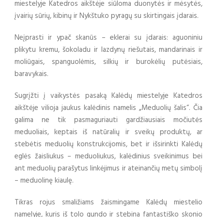
miestelyje Katedros aikštėje siūloma duonytės ir mėsytės,
įvairių sūrių, kibinų ir Nykštuko pyragų su skirtingais įdarais.
Neįprasti ir ypač skanūs – eklerai su įdarais: aguoniniu
plikytu kremu, šokoladu ir lazdynų riešutais, mandarinais ir
moliūgais, spanguolėmis, silkių ir burokėlių putėsiais,
baravykais.
Sugrįžti į vaikystės pasaką Kalėdų miestelyje Katedros
aikštėje vilioja jaukus kalėdinis namelis „Meduolių šalis“. Čia
galima ne tik pasmaguriauti gardžiausiais močiutės
meduoliais, keptais iš natūralių ir sveikų produktų, ar
stebėtis meduolių konstrukcijomis, bet ir išsirinkti Kalėdų
eglės žaisliukus – meduoliukus, kalėdinius sveikinimus bei
ant meduolių parašytus linkėjimus ir ateinančių metų simbolį
– meduolinę kiaulę.
Tikras rojus smaližiams žaismingame Kalėdų miestelio
namelyje, kuris iš tolo gundo ir stebina fantastiško skonio