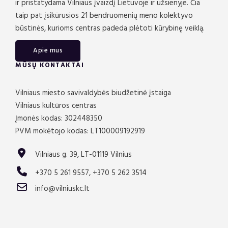
ir pristatydama Vilniaus įvaizdį Lietuvoje ir užsienyje. Čia
taip pat įsikūrusios 21 bendruomenių meno kolektyvo
būstinės, kurioms centras padeda plėtoti kūrybinę veiklą.
Apie mus
MŪSŲ KONTAKTAI
Vilniaus miesto savivaldybės biudžetinė įstaiga
Vilniaus kultūros centras
Įmonės kodas: 302448350
PVM mokėtojo kodas: LT100009192919
Vilniaus g. 39, LT-01119 Vilnius
+370 5 261 9557, +370 5 262 3514
info@vilniuskc.lt