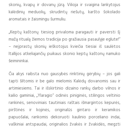
skonių, kvapų ir dovanų jūrą. Vilioja ir svaigina lankytojus
kalėdinių meduolių, skrudintų riešutų, karšto šokolado
aromatais ir žaismingu šurmuliu.
„Keptų kaštonų tiesiog privaloma paragauti ir paversti šį
mažą ritualą žiemos tradicija po gražiausia pasaulyje eglute!“
– neįprastų skonių ieškotojus kviečia tiesiai iš saulėtos
Itallijos atkeliajančių puikaus skonio keptų kaštonų namuko
šeimininkai.
Čia akys raibsta nuo gausybės rinktinių gėrybių – jos gali
tapti šiltomis ir be galo mielomis Kalėdų dovanomis sau ir
artimiesiems. Tai ir išskirtinio dizaino rankų darbo vilnos ir
kailio gaminiai, „Ylaragio“ odinės piniginės, stilingos veltinio
rankinės, senoviniais tautiniais raštais išmargintos kepurės,
pirštinės ir kojinės, originalūs gintaro ir keramikos
papuošalai, rankomis dekoruoti kaulinio porceliano indai,
vaškiniai antspaudai, originalios žvakės ir žvakidės, megzti