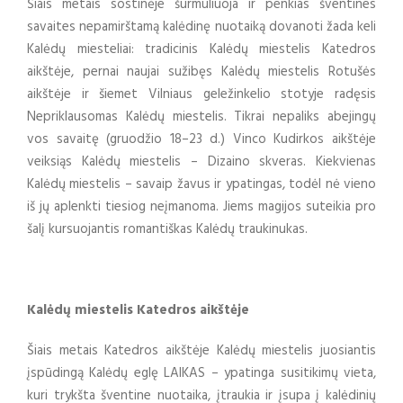
Šiais metais sostinėje šurmuliuoja ir penkias šventines
savaites nepamirštamą kalėdinę nuotaiką dovanoti žada keli
Kalėdų miesteliai: tradicinis Kalėdų miestelis Katedros
aikštėje, pernai naujai sužibęs Kalėdų miestelis Rotušės
aikštėje ir šiemet Vilniaus geležinkelio stotyje radęsis
Nepriklausomas Kalėdų miestelis. Tikrai nepaliks abejingų
vos savaitę (gruodžio 18–23 d.) Vinco Kudirkos aikštėje
veiksiąs Kalėdų miestelis – Dizaino skveras. Kiekvienas
Kalėdų miestelis – savaip žavus ir ypatingas, todėl nė vieno
iš jų aplenkti tiesiog neįmanoma. Jiems magijos suteikia pro
šalį kursuojantis romantiškas Kalėdų traukinukas.
Kalėdų miestelis Katedros aikštėje
Šiais metais Katedros aikštėje Kalėdų miestelis juosiantis
įspūdingą Kalėdų eglę LAIKAS – ypatinga susitikimų vieta,
kuri trykšta šventine nuotaika, įtraukia ir įsupa į kalėdinių