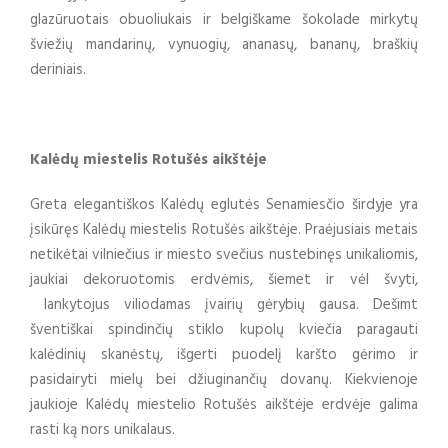
glazūruotais obuoliukais ir belgiškame šokolade mirkytų
šviežių mandarinų, vynuogių, ananasų, bananų, braškių
deriniais.
Kalėdų miestelis Rotušės aikštėje
Greta elegantiškos Kalėdų eglutės Senamiesčio širdyje yra
įsikūręs Kalėdų miestelis Rotušės aikštėje. Praėjusiais metais
netikėtai vilniečius ir miesto svečius nustebinęs unikaliomis,
jaukiai dekoruotomis erdvėmis, šiemet ir vėl švyti,
lankytojus viliodamas įvairių gėrybių gausa. Dešimt
šventiškai spindinčių stiklo kupolų kviečia paragauti
kalėdinių skanėstų, išgerti puodelį karšto gėrimo ir
pasidairyti mielų bei džiuginančių dovanų. Kiekvienoje
jaukioje Kalėdų miestelio Rotušės aikštėje erdvėje galima
rasti ką nors unikalaus.