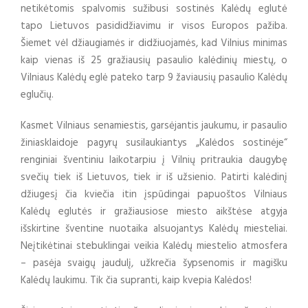
netikėtomis spalvomis sužibusi sostinės Kalėdų eglutė
tapo Lietuvos pasididžiavimu ir visos Europos pažiba.
Šiemet vėl džiaugiamės ir didžiuojamės, kad Vilnius minimas
kaip vienas iš 25 gražiausių pasaulio kalėdinių miestų, o
Vilniaus Kalėdų eglė pateko tarp 9 žaviausių pasaulio Kalėdų
eglučių.
Kasmet Vilniaus senamiestis, garsėjantis jaukumu, ir pasaulio
žiniasklaidoje pagyrų susilaukiantys „Kalėdos sostinėje“
renginiai šventiniu laikotarpiu į Vilnių pritraukia daugybę
svečių tiek iš Lietuvos, tiek ir iš užsienio. Patirti kalėdinį
džiugesį čia kviečia itin įspūdingai papuoštos Vilniaus
Kalėdų eglutės ir gražiausiose miesto aikštėse atgyja
išskirtine šventine nuotaika alsuojantys Kalėdų miesteliai.
Neįtikėtinai stebuklingai veikia Kalėdų miestelio atmosfera
– pasėja svaigų jaudulį, užkrečia šypsenomis ir magišku
Kalėdų laukimu. Tik čia supranti, kaip kvepia Kalėdos!