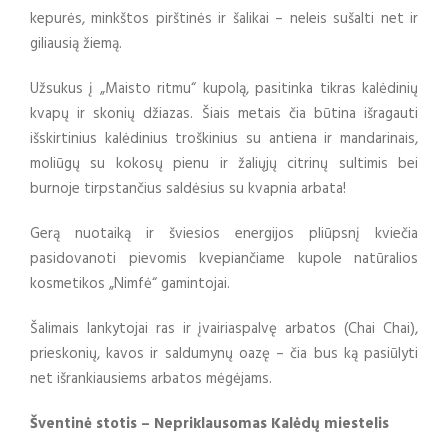
kepurės, minkštos pirštinės ir šalikai – neleis sušalti net ir
giliausią žiemą.
Užsukus į „Maisto ritmu“ kupolą, pasitinka tikras kalėdinių
kvapų ir skonių džiazas. Šiais metais čia būtina išragauti
išskirtinius kalėdinius troškinius su antiena ir mandarinais,
moliūgų su kokosų pienu ir žaliųjų citrinų sultimis bei
burnoje tirpstančius saldėsius su kvapnia arbata!
Gerą nuotaiką ir šviesios energijos pliūpsnį kviečia
pasidovanoti pievomis kvepiančiame kupole natūralios
kosmetikos „Nimfė“ gamintojai.
Šalimais lankytojai ras ir įvairiaspalvę arbatos (Chai Chai),
prieskonių, kavos ir saldumynų oazę – čia bus ką pasiūlyti
net išrankiausiems arbatos mėgėjams.
Šventinė stotis – Nepriklausomas Kalėdų miestelis