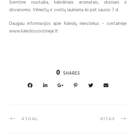
šventine nuotaika, kalėdiniais aromatais, skoniais ir
dovanomis. Vilniečių ir svečių laukiama iki pat sausio 7 d.
Daugiau informacijos apie Kalėdų miestelius – svetainėje
www.kaledossostineje.lt
0
SHARES
ATGAL
KITAS