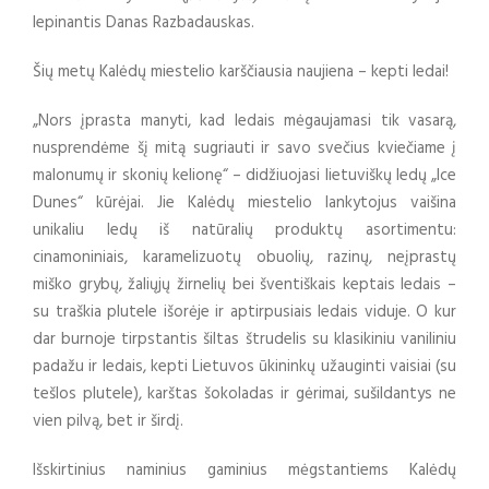
lepinantis Danas Razbadauskas.
Šių metų Kalėdų miestelio karščiausia naujiena – kepti ledai!
„Nors įprasta manyti, kad ledais mėgaujamasi tik vasarą,
nusprendėme šį mitą sugriauti ir savo svečius kviečiame į
malonumų ir skonių kelionę“ – didžiuojasi lietuviškų ledų „Ice
Dunes“ kūrėjai. Jie Kalėdų miestelio lankytojus vaišina
unikaliu ledų iš natūralių produktų asortimentu:
cinamoniniais, karamelizuotų obuolių, razinų, neįprastų
miško grybų, žaliųjų žirnelių bei šventiškais keptais ledais –
su traškia plutele išorėje ir aptirpusiais ledais viduje. O kur
dar burnoje tirpstantis šiltas štrudelis su klasikiniu vaniliniu
padažu ir ledais, kepti Lietuvos ūkininkų užauginti vaisiai (su
tešlos plutele), karštas šokoladas ir gėrimai, sušildantys ne
vien pilvą, bet ir širdį.
Išskirtinius naminius gaminius mėgstantiems Kalėdų