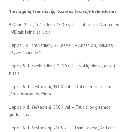
Tiesioginių transliacijų
Vasaros terasoje
kalendorius:
Birželio 29 d., šeštadienį, 18.00 val. – Jubiliejinė Dainų diena
„Miškais kalnai žaliuoja“
Liepos 3 d., trečiadienį, 22.00 val. – Ansamblių vakaras
„Gyvybės medis“
Liepos 5 d., penktadienį, 21.00 val. – Šokių diena „Amžių
tiltais“
Liepos 6 d., šeštadienį, 19.00 val. – Dokumentinio filmo
„Prezidentas“ peržiūra
Liepos 6 d., šeštadienį, 21.00 val. – Tautiškos giesmės
giedojimas
Liepos 6 d., šeštadienį, 21.05 val. – Dainų diena „Kad giria