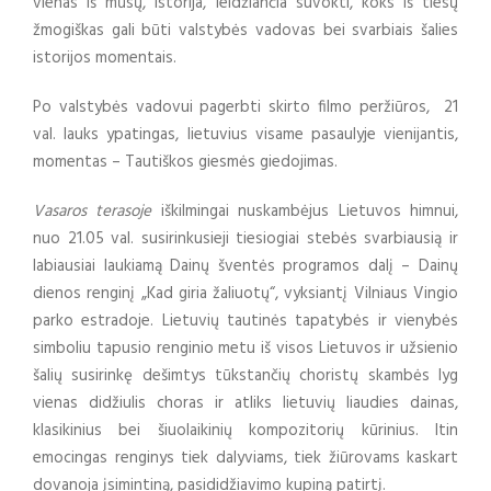
vienas iš mūsų, istorija, leidžiančia suvokti, koks iš tiesų
žmogiškas gali būti valstybės vadovas bei svarbiais šalies
istorijos momentais.
Po valstybės vadovui pagerbti skirto filmo peržiūros, 21
val. lauks ypatingas, lietuvius visame pasaulyje vienijantis,
momentas – Tautiškos giesmės giedojimas.
Vasaros terasoje
iškilmingai nuskambėjus Lietuvos himnui,
nuo 21.05 val. susirinkusieji tiesiogiai stebės svarbiausią ir
labiausiai laukiamą Dainų šventės programos dalį – Dainų
dienos renginį „Kad giria žaliuotų“, vyksiantį Vilniaus Vingio
parko estradoje. Lietuvių tautinės tapatybės ir vienybės
simboliu tapusio renginio metu iš visos Lietuvos ir užsienio
šalių susirinkę dešimtys tūkstančių choristų skambės lyg
vienas didžiulis choras ir atliks lietuvių liaudies dainas,
klasikinius bei šiuolaikinių kompozitorių kūrinius. Itin
emocingas renginys tiek dalyviams, tiek žiūrovams kaskart
dovanoja įsimintiną, pasididžiavimo kupiną patirtį.