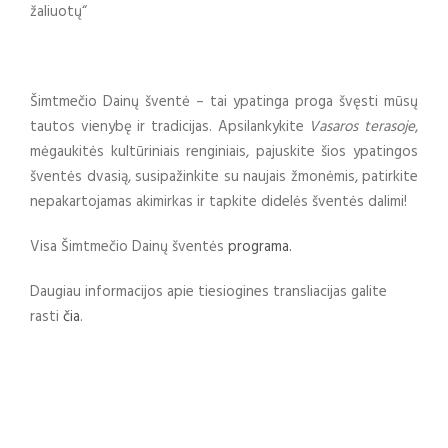
žaliuotų“
Šimtmečio Dainų šventė – tai ypatinga proga švęsti mūsų
tautos vienybę ir tradicijas. Apsilankykite
Vasaros terasoje
,
mėgaukitės kultūriniais renginiais, pajuskite šios ypatingos
šventės dvasią, susipažinkite su naujais žmonėmis, patirkite
nepakartojamas akimirkas ir tapkite didelės šventės dalimi!
Visa Šimtmečio Dainų šventės
programa.
Daugiau informacijos apie tiesiogines transliacijas galite
rasti
čia
.