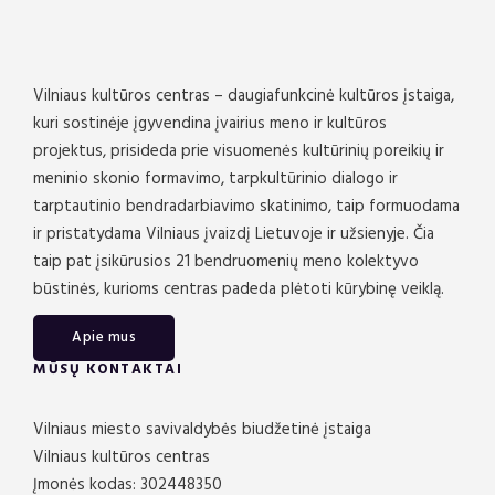
Vilniaus kultūros centras – daugiafunkcinė kultūros įstaiga,
kuri sostinėje įgyvendina įvairius meno ir kultūros
projektus, prisideda prie visuomenės kultūrinių poreikių ir
meninio skonio formavimo, tarpkultūrinio dialogo ir
tarptautinio bendradarbiavimo skatinimo, taip formuodama
ir pristatydama Vilniaus įvaizdį Lietuvoje ir užsienyje. Čia
taip pat įsikūrusios 21 bendruomenių meno kolektyvo
būstinės, kurioms centras padeda plėtoti kūrybinę veiklą.
Apie mus
MŪSŲ KONTAKTAI
Vilniaus miesto savivaldybės biudžetinė įstaiga
Vilniaus kultūros centras
Įmonės kodas: 302448350