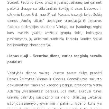
Stebėti tautinio šokio grožį ir įvairiapusiškumą bei gal net
pašokti drauge su tūkstančiais šokėjų iš visos Lietuvos ir
užsienio liepos 5 d. nuo 21 val.
Vasaros terasoje
kvies Šokių
dienos „Amžių tiltais“ tiesioginė transliacija iš Lietuvos
futbolo federacijos stadiono Vilniuje, kur įspūdingą reginį
kurs masinis įvairių amžiaus grupių šokių kolektyvų
pasirodymas, jų atliekami tradiciniai lietuvių liaudies šokiai
bei įspūdinga choreografija
.
Liepos 6-oji – šventinė diena, kurios renginių nevalia
praleisti
Valstybės dienos vakarą
Vasaros terasa
siūlys pradėti
Daivos Žeimytės-Bilienės ir Giedrės Genevičiūtės sukurto
dokumentinio filmo apie kadenciją baigusį prezidentą Valdą
Adamkų „Prezidentas“ peržiūra. Jos metu žiūrovai turės
unikalią galimybę susipažinti su vieno iškiliausių Lietuvos
istorijos asmenybių gyvenimu ir palikimu; lyderio, kuris yra