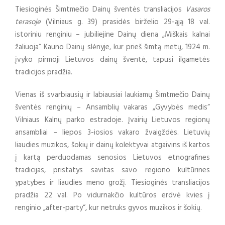
Tiesioginės Šimtmečio Dainų šventės transliacijos
Vasaros
terasoje
(Vilniaus g. 39) prasidės birželio 29-ąją 18 val.
istoriniu renginiu – jubiliejine Dainų diena „Miškais kalnai
žaliuoja“ Kauno Dainų slėnyje, kur prieš šimtą metų, 1924 m.
įvyko pirmoji Lietuvos dainų šventė, tapusi ilgametės
tradicijos pradžia.
Vienas iš svarbiausių ir labiausiai laukiamų Šimtmečio Dainų
šventės renginių – Ansamblių vakaras „Gyvybės medis“
Vilniaus Kalnų parko estradoje. Įvairių Lietuvos regionų
ansambliai – liepos 3-iosios vakaro žvaigždės. Lietuvių
liaudies muzikos, šokių ir dainų kolektyvai atgaivins iš kartos
į kartą perduodamas senosios Lietuvos etnografines
tradicijas, pristatys savitas savo regiono kultūrines
ypatybes ir liaudies meno grožį. Tiesioginės transliacijos
pradžia 22 val. Po vidurnakčio kultūros erdvė kvies į
renginio „after-party“, kur netruks gyvos muzikos ir šokių.