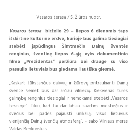
Vasaros terasa / S. Žiūros nuotr.
Vasaros terasa
birželio 29 – liepos 6 dienomis taps
išskirtine kultūrine erdve, kurioje bus galima tiesiogiai
stebėti įspūdingus Šimtmečio Dainų šventės
renginius, šventinę liepos 6-ąją vyks dokumentinio
filmo „Prezidentas“ peržiūra bei drauge su viso
pasaulio lietuviais bus giedama Tautiška giesmė.
„Kaskart tūkstančius dalyvių ir žiūrovų pritraukianti Dainų
šventė šiemet bus dar arčiau vilniečių. Kiekvienas turės
galimybę renginius tiesiogiai ir nemokamai stebėti „Vasaros
terasoje“. Tikiu, kad tai dar labiau suartins miestiečius ir
svečius bei padės pajausti unikalią, visus lietuvius
vienijančią Dainų švenčių atmosferą“, – sako Vilniaus meras
Valdas Benkunskas.