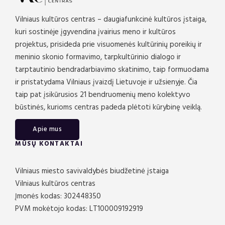
Vilniaus kultūros centras – daugiafunkcinė kultūros įstaiga,
kuri sostinėje įgyvendina įvairius meno ir kultūros
projektus, prisideda prie visuomenės kultūrinių poreikių ir
meninio skonio formavimo, tarpkultūrinio dialogo ir
tarptautinio bendradarbiavimo skatinimo, taip formuodama
ir pristatydama Vilniaus įvaizdį Lietuvoje ir užsienyje. Čia
taip pat įsikūrusios 21 bendruomenių meno kolektyvo
būstinės, kurioms centras padeda plėtoti kūrybinę veiklą.
Apie mus
MŪSŲ KONTAKTAI
Vilniaus miesto savivaldybės biudžetinė įstaiga
Vilniaus kultūros centras
Įmonės kodas: 302448350
PVM mokėtojo kodas: LT100009192919