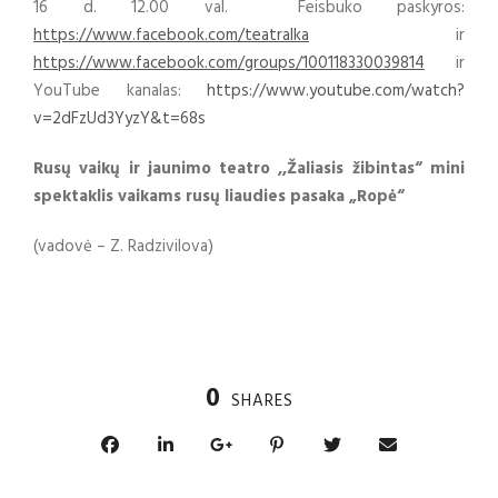
16 d. 12.00 val. Feisbuko paskyros:
https://www.facebook.com/teatralka
ir
https://www.facebook.com/groups/100118330039814
ir
YouTube kanalas:
https://www.youtube.com/watch?
v=2dFzUd3YyzY&t=68s
Rusų vaikų ir jaunimo teatro ,,Žaliasis žibintas“ mini
spektaklis vaikams rusų liaudies pasaka „Ropė“
(vadovė – Z. Radzivilova)
0
SHARES