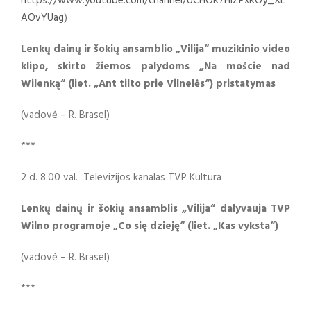
https://www.youtube.com/channel/UCHOK7HlZPxKOy_XL
AOvYUag
)
Lenkų dainų ir šokių ansamblio „Vilija“ muzikinio video
klipo, skirto žiemos palydoms „Na moście nad
Wilenką“ (liet. „Ant tilto prie Vilnelės“) pristatymas
(vadovė – R. Brasel)
***
2 d. 8.00 val. Televizijos kanalas TVP Kultura
Lenkų dainų ir šokių ansamblis „Vilija“ dalyvauja TVP
Wilno programoje „Co się dzieję“ (liet. „Kas vyksta“)
(vadovė – R. Brasel)
***