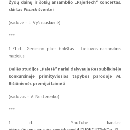
Žydų dainų ir šokių ansamblio „Fajerlech“ koncertas,
skirtas
Pesach
šventei
(vadovė – L. Vyšniauskienė)
***
1–31 d. Gedimino pilies bokštas – Lietuvos nacionalinis
muziejus
Dailės studijos „Paletė“ nariai dalyvauja Respublikinėje
konkursinėje primityviosios tapybos parodoje M.
Bičiūnienės premijai laimėti
(vadovas – V. Nesterenko)
***
1 d. YouTube kanalas: