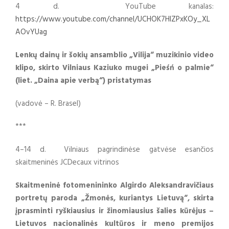
4 d. YouTube kanalas:
https://www.youtube.com/channel/UCHOK7HlZPxKOy_XL
AOvYUag
Lenkų dainų ir šokių ansamblio „Vilija“ muzikinio video
klipo, skirto Vilniaus Kaziuko mugei „Pieśń o palmie“
(liet. „Daina apie verbą“) pristatymas
(vadovė – R. Brasel)
***
4–14 d. Vilniaus pagrindinėse gatvėse esančios
skaitmeninės JCDecaux vitrinos
Skaitmeninė fotomenininko Algirdo Aleksandravičiaus
portretų paroda „Žmonės, kuriantys Lietuvą“, skirta
įprasminti ryškiausius ir žinomiausius šalies kūrėjus –
Lietuvos nacionalinės kultūros ir meno premijos