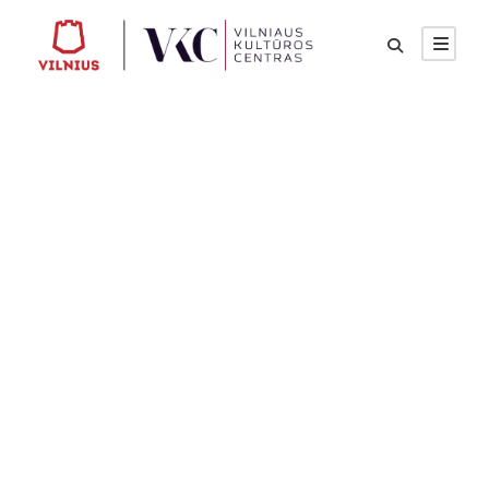
Vilniaus kultūros
centro 2021 m. kovo
mėnesio kultūrinės
veiklos planas
VILNIAUS KULTŪROS CENTRO RENGINIAI