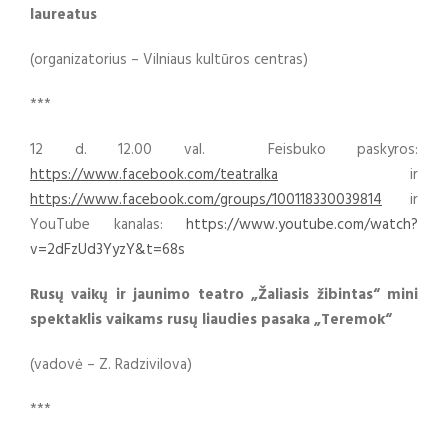
laureatus
(organizatorius – Vilniaus kultūros centras)
***
12 d. 12.00 val. Feisbuko paskyros:
https://www.facebook.com/teatralka
ir
https://www.facebook.com/groups/100118330039814
ir
YouTube kanalas:
https://www.youtube.com/watch?
v=2dFzUd3YyzY&t=68s
Rusų vaikų ir jaunimo teatro „Žaliasis žibintas“ mini
spektaklis vaikams rusų liaudies pasaka „Teremok“
(vadovė – Z. Radzivilova)
***