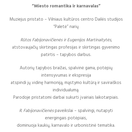
“Miesto romantika ir karnavalas”
Muziejus pristato – Vilniaus kultūros centro Dailės studijos
“Paletė” narių
Rūtos Fabijonavičienės ir Eugenijos Martinaitytės
,
atstovaujačių skirtingas profesijas ir skirtingas gyvenimo
patirtis – tapybos darbus.
Autorių tapybos braižas, spalvinė gama, potėpių
intensyvumas ir ekspresija
atspindi jų vidinę harmoniją, mąstymo kultūrą ir saviraiškos
individualumą.
Parodoje pristatomi darbai sukurti įvairiais laikotarpiais.
R. Fabijonavičienės
paveikslai – spalvingi, nutapyti
energingais potėpiais,
dominuoja kaukių, karnavalo ir urbonistinė tematika.