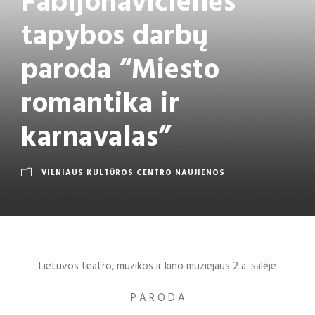
Fabijonavičienės
tapybos darbų
paroda “Miesto
romantika ir
karnavalas”
VILNIAUS KULTŪROS CENTRO NAUJIENOS
Lietuvos teatro, muzikos ir kino muziejaus 2 a. salėje
P A R O D A