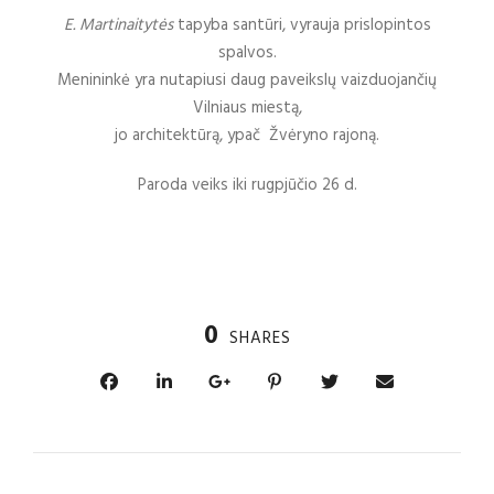
E. Martinaitytės
tapyba santūri, vyrauja prislopintos
spalvos.
Menininkė yra nutapiusi daug paveikslų vaizduojančių
Vilniaus miestą,
jo architektūrą, ypač Žvėryno rajoną.
Paroda veiks iki rugpjūčio 26 d.
0
SHARES