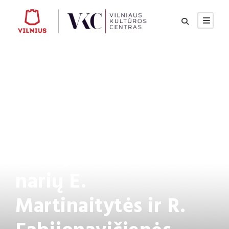
Lietuvos teatro,
muzikos ir kino
muziejuje dailės
studijos “Paletė”
narių E.
Martinaitytės ir R.