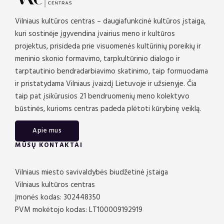
Vilniaus kultūros centras – daugiafunkcinė kultūros įstaiga,
kuri sostinėje įgyvendina įvairius meno ir kultūros
projektus, prisideda prie visuomenės kultūrinių poreikių ir
meninio skonio formavimo, tarpkultūrinio dialogo ir
tarptautinio bendradarbiavimo skatinimo, taip formuodama
ir pristatydama Vilniaus įvaizdį Lietuvoje ir užsienyje. Čia
taip pat įsikūrusios 21 bendruomenių meno kolektyvo
būstinės, kurioms centras padeda plėtoti kūrybinę veiklą.
Apie mus
MŪSŲ KONTAKTAI
Vilniaus miesto savivaldybės biudžetinė įstaiga
Vilniaus kultūros centras
Įmonės kodas: 302448350
PVM mokėtojo kodas: LT100009192919